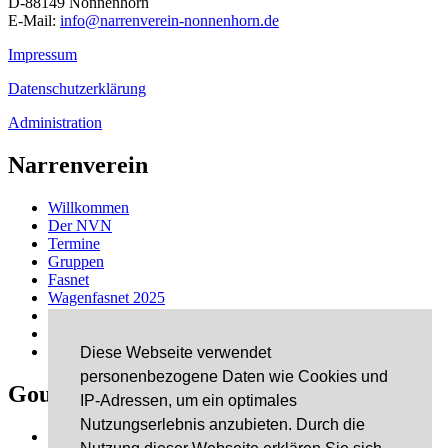
D-88149 Nonnenhorn
E-Mail:
info@narrenverein-nonnenhorn.de
Impressum
Datenschutzerklärung
Administration
Narrenverein
Willkommen
Der NVN
Termine
Gruppen
Fasnet
Wagenfasnet 2025
Schäfflertanz
Links
Kontakt
Diese Webseite verwendet
personenbezogene Daten wie Cookies und
Gourmet & Dixie
IP-Adressen, um ein optimales
Nutzungserlebnis anzubieten. Durch die
Danke